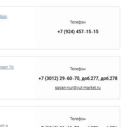
бря,
Телефон
+7 (924) 457‒15‒15
пект 70
Телефон
+7 (3012) 29‒60‒70, доб.277, доб.278
sagan-nur@yut-market.ru
Телефон
рт и