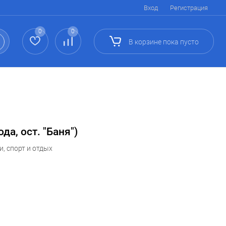
Вход
Регистрация
0
0
В корзине
пока
пусто
да, ост. "Баня")
, спорт и отдых