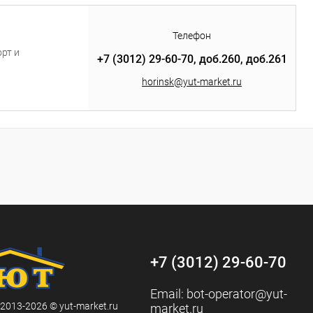
0-70:
 ручного
 доб.
Телефон
рт и
+7 (3012) 29-60-70, доб.260, доб.261
horinsk@yut-market.ru
+7 (3012) 29-60-70
Email:
bot-operator@yut-
 2013-2026 © yut-market.ru
market.ru