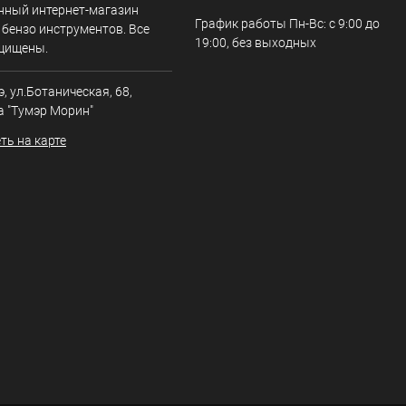
нный интернет-магазин
График работы Пн-Вс: с 9:00 до
 бензо инструментов. Все
19:00, без выходных
щищены.
э, ул.Ботаническая, 68,
а "Тумэр Морин"
ть на карте