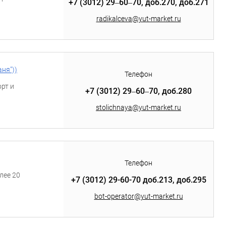
+7 (3012) 29‒60‒70, доб.270, доб.271
radikalceva@yut-market.ru
аня"))
Телефон
рт и
+7 (3012) 29‒60‒70, доб.280
stolichnaya@yut-market.ru
Телефон
лее 20
+7 (3012) 29-60-70 доб.213, доб.295
bot-operator@yut-market.ru
ями по
на