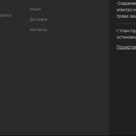
-Совреме
Акции
электро и
аботки
права за
Доставка
Контакты
г.Улан-Уд
остановк
Посмотре