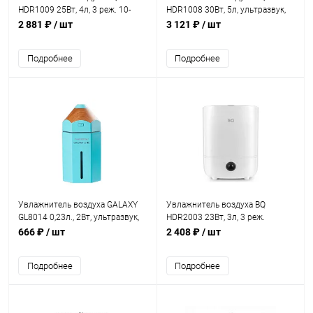
HDR1009 25Вт, 4л, 3 реж. 10-
HDR1008 30Вт, 5л, ультразвук,
20м2, белый
регул испарения белый
2 881 ₽
/ шт
3 121 ₽
/ шт
Подробнее
Подробнее
Увлажнитель воздуха GALAXY
Увлажнитель воздуха BQ
GL8014 0,23л., 2Вт, ультразвук,
HDR2003 23Вт, 3л, 3 реж.
ароматизация
ультразвук, 20м2, белый
666 ₽
/ шт
2 408 ₽
/ шт
Подробнее
Подробнее