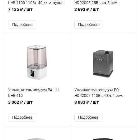
UHB-1100 110Вт, 40 кв.м, пульт,
HDR2005 25Вт, 4л, 3 реж.
белый
ультразвук, 40м2, белый
7 135 ₽
/ шт
2 693 ₽
/ шт
Подробнее
Подробнее
Увлажнитель воздуха BALLU
Увлажнитель воздуха BQ
UHB-410
HDR2007 110Вт, 4,3л, 4 реж.
ультразвук, 30м2, ДУ, таймер
3 062 ₽
/ шт
8 083 ₽
/ шт
Подробнее
Подробнее