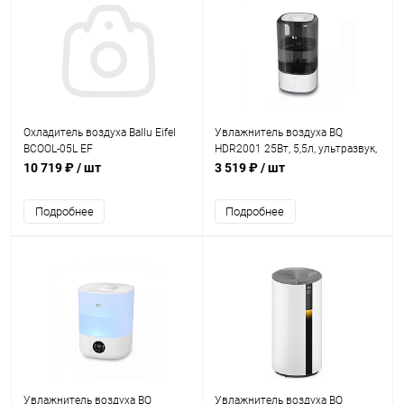
Охладитель воздуха Ballu Eifel
Увлажнитель воздуха BQ
BCOOL-05L EF
HDR2001 25Вт, 5,5л, ультразвук,
регул испарения черн./серебро,
10 719 ₽
/ шт
3 519 ₽
/ шт
20м2
Подробнее
Подробнее
Увлажнитель воздуха BQ
Увлажнитель воздуха BQ