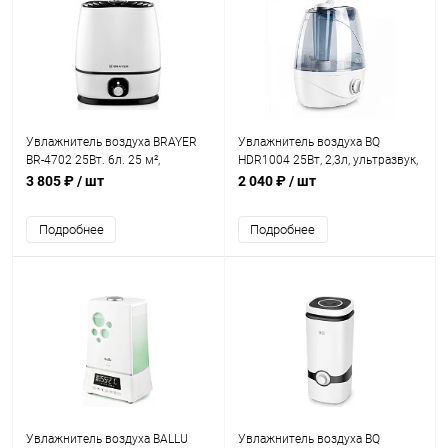
Увлажнитель воздуха BRAYER
Увлажнитель воздуха BQ
BR-4702 25Вт. 6л. 25 м²,
HDR1004 25Вт, 2,3л, ультразвук,
ультразвук
регул испарения белый
3 805 ₽
/ шт
2 040 ₽
/ шт
Подробнее
Подробнее
Увлажнитель воздуха BALLU
Увлажнитель воздуха BQ