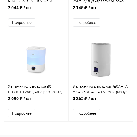
GL8008 2,6л., 35Вт 25кв.м
25Вт. 2,4л ультразвук Яблоко
2 044 ₽
/ шт
2 145 ₽
/ шт
Подробнее
Подробнее
Увлажнитель воздуха BQ
Увлажнитель воздуха РЕСАНТА
HDR1010 25Вт, 4л, 3 реж. 20м2,
УВ-4 25Вт. 4л. 40 м², ультразвук
белый
2 690 ₽
/ шт
3 265 ₽
/ шт
Подробнее
Подробнее