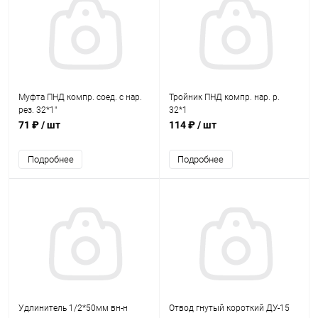
Муфта ПНД компр. соед. c нар.
Тройник ПНД компр. нар. р.
рез. 32*1"
32*1
71 ₽
/ шт
114 ₽
/ шт
Подробнее
Подробнее
Удлинитель 1/2*50мм вн-н
Отвод гнутый короткий ДУ-15