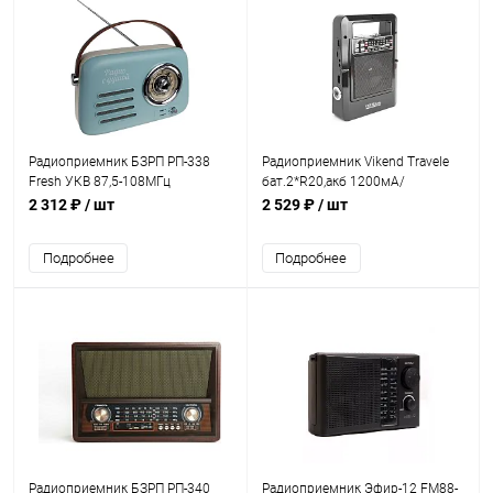
Радиоприемник БЗРП РП-338
Радиоприемник Vikend Travele
Fresh УКВ 87,5-108МГц
бат.2*R20,акб 1200мА/
DC5B,акб,BT/USB/AUX голубой
ч,USB/TF,солн.бат.
2 312 ₽
/ шт
2 529 ₽
/ шт
Подробнее
Подробнее
Радиоприемник БЗРП РП-340
Радиоприемник Эфир-12 FM88-