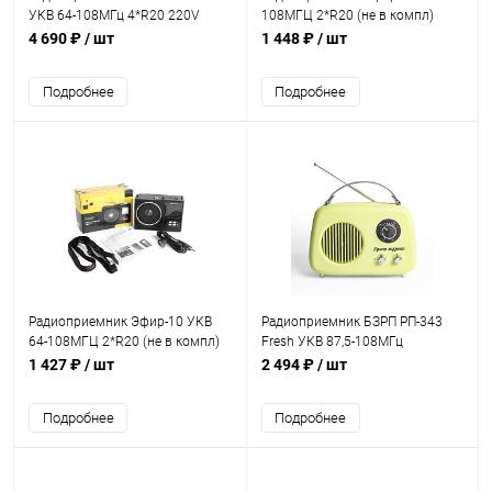
УКВ 64-108МГц 4*R20 220V
108МГЦ 2*R20 (не в компл)
BT/USB/TF/AUX
220V
4 690 ₽
/ шт
1 448 ₽
/ шт
Подробнее
Подробнее
Радиоприемник Эфир-10 УКВ
Радиоприемник БЗРП РП-343
64-108МГЦ 2*R20 (не в компл)
Fresh УКВ 87,5-108МГц
220V акб900мА/ч USB SD micro-
DC5B,акб,BT/USB/AUX зеленый
1 427 ₽
/ шт
2 494 ₽
/ шт
SD 2сд.фон.
Подробнее
Подробнее