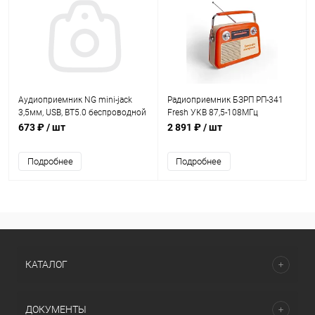
Аудиоприемник NG mini-jack
Радиоприемник БЗРП РП-341
3,5мм, USB, BT5.0 беспроводной
Fresh УКВ 87,5-108МГц
DC5B,акб,BT/USB/AUX
673 ₽
/ шт
2 891 ₽
/ шт
оранжевый
Подробнее
Подробнее
КАТАЛОГ
ДОКУМЕНТЫ