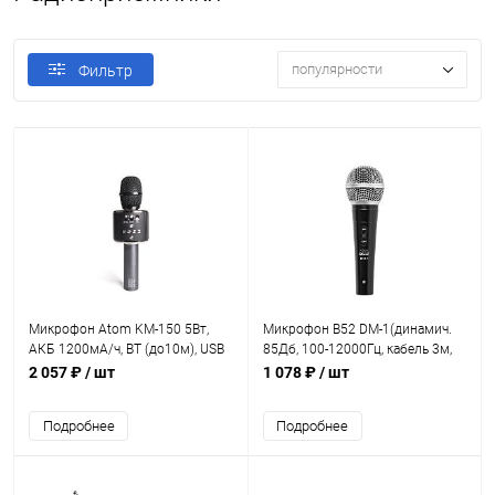
популярности
Фильтр
Микрофон Atom KM-150 5Вт,
Микрофон B52 DM-1(динамич.
АКБ 1200мА/ч, BT (до10м), USB
85Дб, 100-12000Гц, кабель 3м,
(караоке)
jack 6,3мм)
2 057 ₽
/ шт
1 078 ₽
/ шт
Подробнее
Подробнее