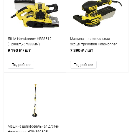
ЛШМ Hanskonner HBS8512
Машина шлифовальная
(1200Вт,76*533мм)
эксцентриковая Hanskonner
HOS8145R (450Вт,125мм,6000-
9 190 ₽
/ шт
7 390 ₽
/ шт
12500 об/мин)
Подробнее
Подробнее
Машина шлифовальная д/стен
Hanskonner HDWS6080BL