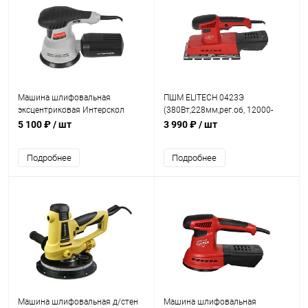
Машина шлифовальная
ПШМ ELITECH 0423Э
эксцентриковая Интерскол
(380Вт,228мм,рег.об, 12000-
ЭШМ-125/270Э (270Вт, 125мм,
24000об/мин,п/сборник)
5 100 ₽
/ шт
3 990 ₽
/ шт
5000-12000об/мин)
Подробнее
Подробнее
Машина шлифовальная д/стен
Машина шлифовальная