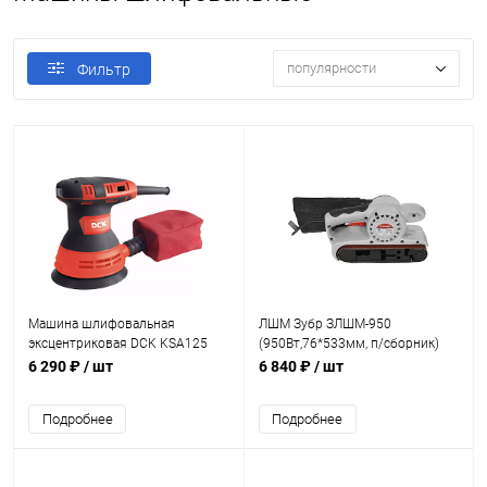
популярности
Фильтр
Машина шлифовальная
ЛШМ Зубр ЗЛШМ-950
эксцентриковая DCK KSA125
(950Вт,76*533мм, п/сборник)
(300Вт,125мм,п/сборник)
6 290 ₽
/ шт
6 840 ₽
/ шт
Подробнее
Подробнее