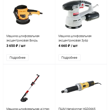
Машина шлифовальная
Машина шлифовальная
эксцентриковая Вихрь
эксцентриковая Зубр
ЭШМ-125Э (450Вт,125мм,6000-
(450Вт,125мм)
3 650 ₽
/ шт
4 660 ₽
/ шт
14000 об/мин)
Подробнее
Подробнее
Машина шлифовальная д/стен
ПШМ Hanskonner HGD0665