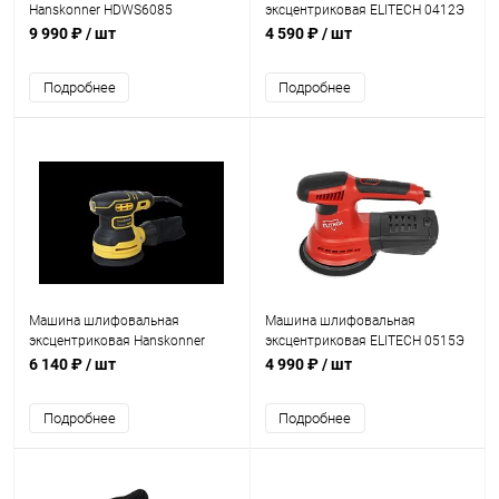
Hanskonner HDWS6085
эксцентриковая ELITECH 0412Э
(850Вт,2800об/мин,d=180мм,
(400Вт,125мм,рег.об, 12000-
9 990 ₽
/ шт
4 590 ₽
/ шт
кабель 5м)
26000об/мин,п/сборник)
Подробнее
Подробнее
Машина шлифовальная
Машина шлифовальная
эксцентриковая Hanskonner
эксцентриковая ELITECH 0515Э
HOS8135RC (350Вт,125мм,4000-
(460Вт,150мм,рег.об, 6000-
6 140 ₽
/ шт
4 990 ₽
/ шт
12000 об/мин)
13000об/мин,п/сборник)
Подробнее
Подробнее