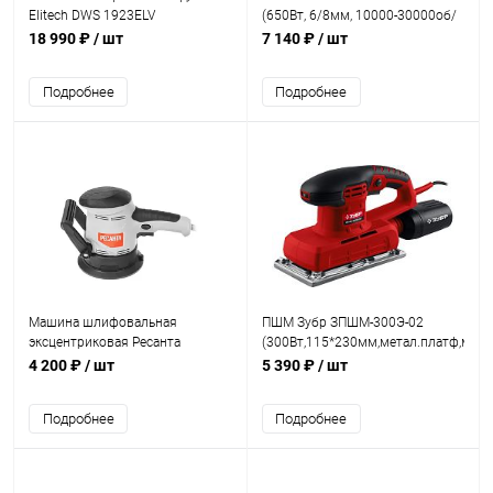
Elitech DWS 1923ELV
(650Вт, 6/8мм, 10000-30000об/
(750Вт,1800об/мин,d=225мм)
мин)
18 990 ₽
/ шт
7 140 ₽
/ шт
Подробнее
Подробнее
Машина шлифовальная
ПШМ Зубр ЗПШМ-300Э-02
эксцентриковая Ресанта
(300Вт,115*230мм,метал.платф,меш
ЭШМ-125Э (450Вт,125мм,4000-
д/шкурки)
4 200 ₽
/ шт
5 390 ₽
/ шт
13000 об/мин)
Подробнее
Подробнее