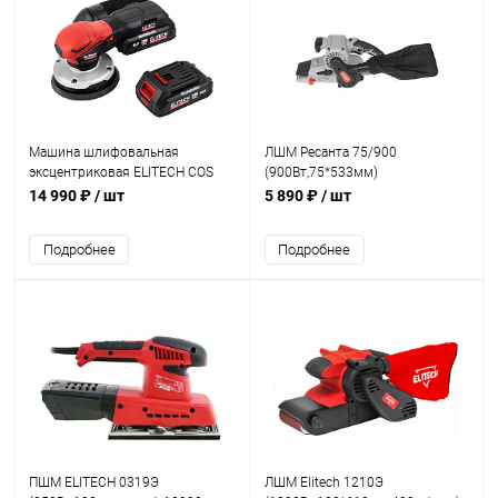
Машина шлифовальная
ЛШМ Ресанта 75/900
эксцентриковая ELITECH COS
(900Вт,75*533мм)
2012 SL (20В,125мм,ход 4000-
14 990 ₽
/ шт
5 890 ₽
/ шт
10000об/мин,п/сборник)
Подробнее
Подробнее
ПШМ ELITECH 0319Э
ЛШМ Elitech 1210Э