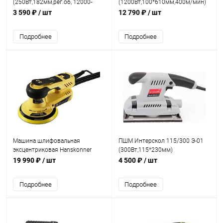
(250Вт,182мм,рег.об, 12000-
(1200Вт,100*610мм,400м/мин)
26000об/мин,п/сборник)
3 590 ₽
/ шт
12 790 ₽
/ шт
Подробнее
Подробнее
Машина шлифовальная
ПШМ Интерскол 115/300 Э-01
эксцентриковая Hanskonner
(300Вт,115*230мм)
HOS8140BL (400Вт,150мм,4000-
19 990 ₽
/ шт
4 500 ₽
/ шт
10000 об/мин.бесщ.)
Подробнее
Подробнее