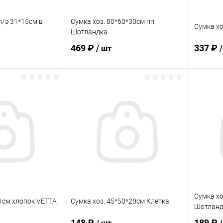
п/э 31*15см в
Сумка хоз. 80*60*30см пп
Сумка хо
Шотландка
469 ₽
337 ₽
/ шт
корзину
В корзину
ик
Сравнение
Купить в 1 клик
Сравнение
Купит
В наличии
В избранное
В наличии
В изб
Сумка хо
41см хлопок VETTA
Сумка хоз. 45*50*20см Клетка
Шотланд
148 ₽
189 ₽