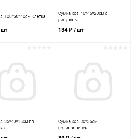
Сумка хоз. 40*45*20см с
з. 100*50*40см Клетка
рисунком
134 ₽
/ шт
/ шт
В корзину
В корзину
ь в 1 клик
Сравнение
Купить в 1 клик
Сравнение
ранное
В наличии
В избранное
В наличии
з. 35*40*15см пп
Сумка хоз. 30*35см
ка
полипропилен
89 ₽