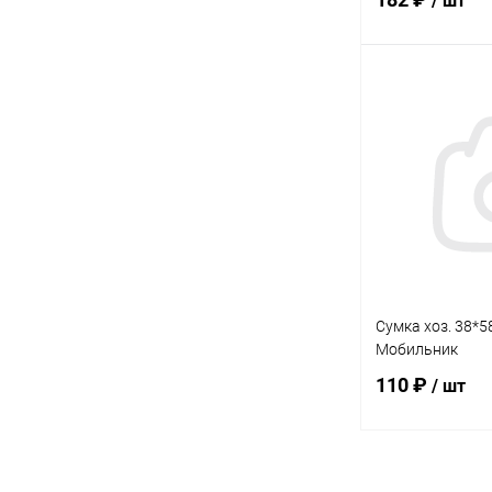
/ шт
В 
Купить в 1 кл
В избранное
Сумка хоз. 38*
Мобильник
110 ₽
/ шт
В 