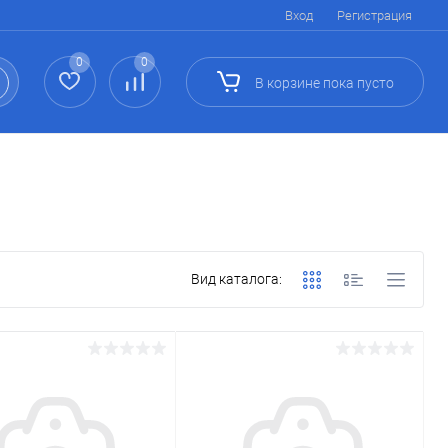
Вход
Регистрация
0
0
В корзине
пока
пусто
Вид каталога: