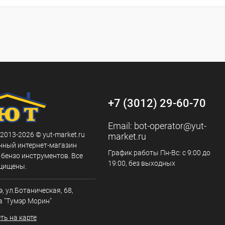
ь в 1 клик
К сравнению
Купить в 1 клик
К сравнению
ранное
В наличии
В избранное
В наличии
+7 (3012) 29-60-70
Email:
bot-operator@yut-
 2013-2026 © yut-market.ru
market.ru
нный интернет-магазин
График работы Пн-Вс: с 9:00 до
 бензо инструментов. Все
19:00, без выходных
щищены.
э, ул.Ботаническая, 68,
а "Тумэр Морин"
ть на карте