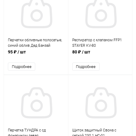
Перчатки обливные полосатые,
Респиратор с клапаном FFP1
синий облив Дед Банзай
STAYER KV-80
95 ₽
/ шт
80 ₽
/ шт
Подробнее
Подробнее
Перчатка ТУНДРА с сд
Щиток защитный Свона с
фонариком левая
сеткой 230.1 HC-01