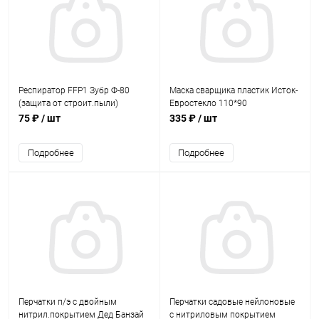
Респиратор FFP1 Зубр Ф-80
Маска сварщика пластик Исток-
(защита от строит.пыли)
Евростекло 110*90
75 ₽
/ шт
335 ₽
/ шт
Подробнее
Подробнее
Перчатки п/э с двойным
Перчатки садовые нейлоновые
нитрил.покрытием Дед Банзай
с нитриловым покрытием