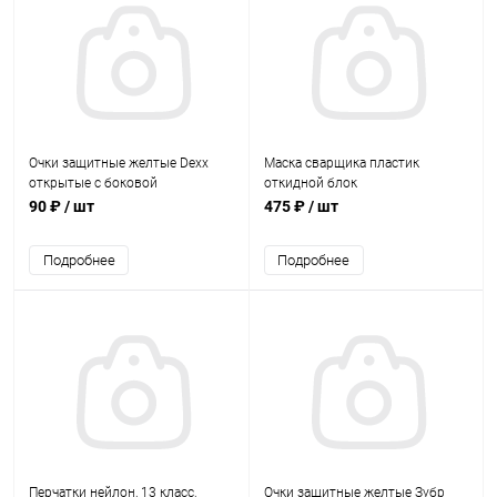
Очки защитные желтые Dexx
Маска сварщика пластик
открытые с боковой
откидной блок
вентиляцией
90 ₽
/ шт
475 ₽
/ шт
Подробнее
Подробнее
Перчатки нейлон, 13 класс,
Очки защитные желтые Зубр