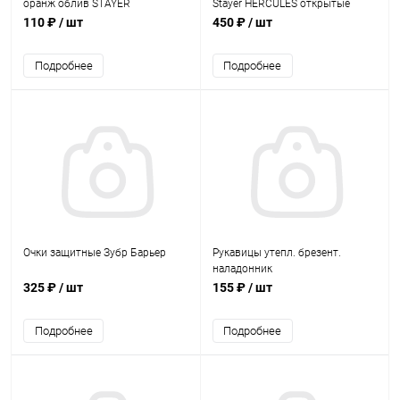
оранж облив STAYER
Stayer HERCULES открытые
(хлопок,латекс)
110 ₽
/ шт
450 ₽
/ шт
Подробнее
Подробнее
Очки защитные Зубр Барьер
Рукавицы утепл. брезент.
наладонник
325 ₽
/ шт
155 ₽
/ шт
Подробнее
Подробнее