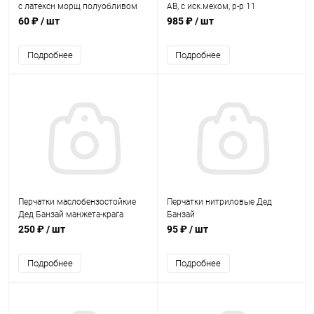
с латексн морщ полуобливом
АВ, с иск.мехом, р-р 11
р.10
60 ₽
/ шт
985 ₽
/ шт
Подробнее
Подробнее
Перчатки маслобензостойкие
Перчатки нитриловые Дед
Дед Банзай манжета-крага
Банзай
(нитрил)
250 ₽
/ шт
95 ₽
/ шт
Подробнее
Подробнее