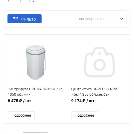
популярности
Фильтр
Центрифуга OPTIMA SD-82W 6кг,
Центрифуга LIGRELL SD-75S
1350 об./мин
7,5кг 1350 об/мин, бак
нерж.сталь
8 475 ₽
/ шт
9 174 ₽
/ шт
Подробнее
Подробнее