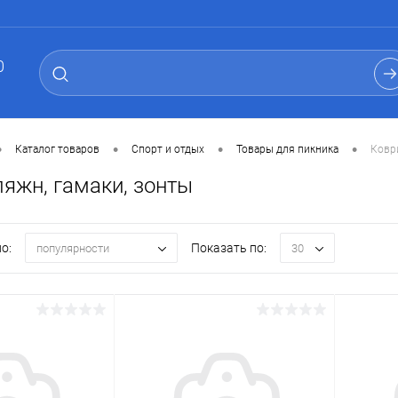
0
•
•
•
•
Каталог товаров
Спорт и отдых
Товары для пикника
Коври
ляжн, гамаки, зонты
о:
Показать по:
популярности
30