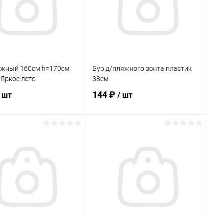
яжный 160см h=170см
Бур д/пляжного зонта пластик
 Яркое лето
38см
144 ₽
/ шт
/ шт
В корзину
В корзину
ь в 1 клик
Сравнение
Купить в 1 клик
Сравнение
ранное
В наличии
В избранное
В наличии