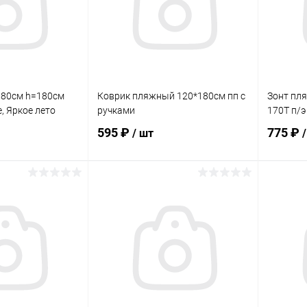
180см h=180см
Коврик пляжный 120*180см пп с
Зонт пл
е, Яркое лето
ручками
170Т п/э
595 ₽
775 ₽
/ шт
корзину
В корзину
ик
Сравнение
Купить в 1 клик
Сравнение
Купит
В наличии
В избранное
В наличии
В изб