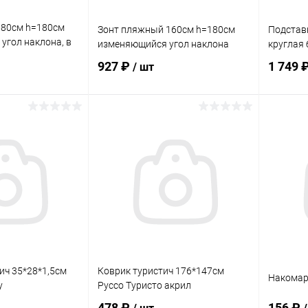
180см h=180см
Зонт пляжный 160см h=180см
Подстав
 угол наклона, в
изменяющийся угол наклона
круглая 
то
927 ₽
1 749 
/ шт
корзину
В корзину
ик
Сравнение
Купить в 1 клик
Сравнение
Купит
В наличии
В избранное
В наличии
В изб
ич 35*28*1,5см
Коврик туристич 176*147см
Накомар
y
Руссо Туристо акрил
478 ₽
156 ₽