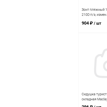
Зонт пляжный 
210D п/э, измен.
чехле, Яркое ле
904 ₽
/ шт
В 
Купить в 1 кл
В избранное
Сидушка турист
складная Macla
296 ₽