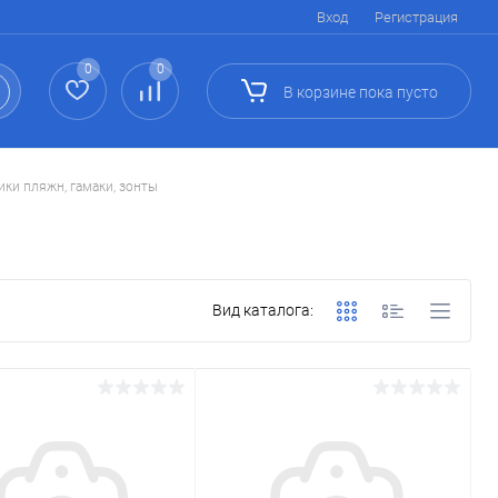
Вход
Регистрация
0
0
В корзине
пока
пусто
ки пляжн, гамаки, зонты
Вид каталога: