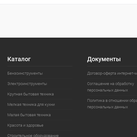
Купить в 1 кл
В избранное
Каталог
Документы
Бензоинструменты
Договор-оферта интернет-
Электроинструменты
Соглашение на обработку
персональных данных
Крупная бытовая техника
Политика в отношении обр
Мелкая техника для кухни
персональных данных
Малая бытовая техника
Красота и здоровье
Строительное оборудование