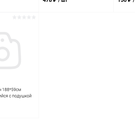
/ шт
корзину
В корзину
ик
Сравнение
Купить в 1 клик
Сравнение
Купит
В наличии
В избранное
В наличии
В изб
ч 188*59см
йся с подушкой
корзину