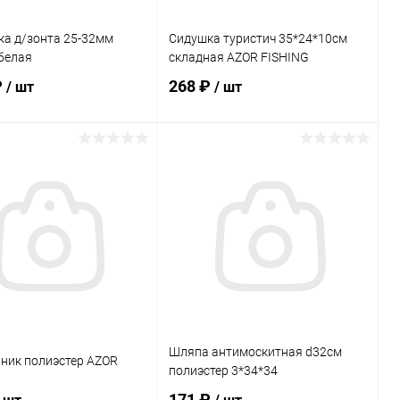
ка д/зонта 25-32мм
Сидушка туристич 35*24*10см
белая
складная AZOR FISHING
₽
268 ₽
/ шт
/ шт
В корзину
В корзину
ь в 1 клик
Сравнение
Купить в 1 клик
Сравнение
ранное
В наличии
В избранное
В наличии
Шляпа антимоскитная d32см
ник полиэстер AZOR
полиэстер 3*34*34
171 ₽