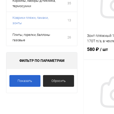
Корзины, наборы д/пикника,
35
термосумки
Коврики пляжн, гамаки,
13
зонты
Плиты, горелки, баллоны
Зонт пляжный 
26
газовые
170Т п/э, в чехл
580 ₽
/ шт
ФИЛЬТР ПО ПАРАМЕТРАМ
В 
Показать
Сбросить
Купить в 1 кл
В избранное