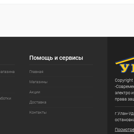
ик
Сравнение
В наличии
Помощь и сервисы
магазина
Главная
Copyright
Магазины
-Совреме
Акции
электро и
аботки
права за
Доставка
Контакты
г.Улан-Уд
остановк
Посмотре