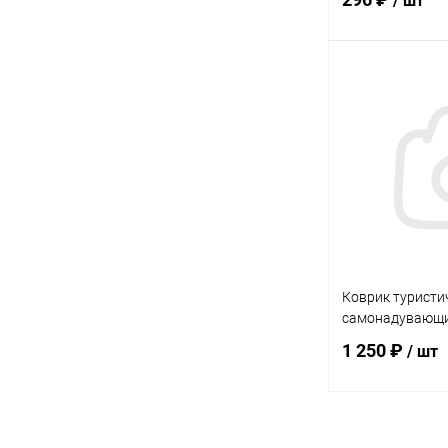
/ шт
В 
Купить в 1 кл
В избранное
Коврик туристи
самонадувающи
1 250 ₽
/ шт
В 