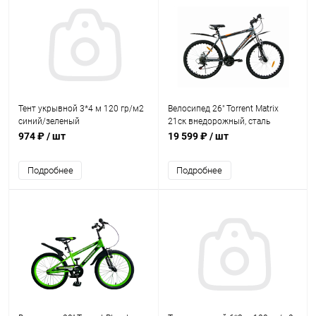
Тент укрывной 3*4 м 120 гр/м2
Велосипед 26" Torrent Matrix
синий/зеленый
21ск внедорожный, сталь
матовый серый
974 ₽
/ шт
19 599 ₽
/ шт
Подробнее
Подробнее