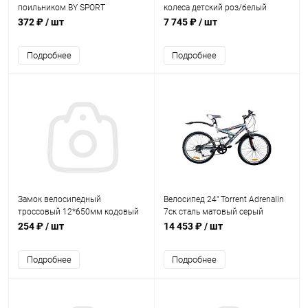
поильником BY SPORT
колеса детский роз/белый
372 ₽
/ шт
7 745 ₽
/ шт
Подробнее
Подробнее
Замок велосипедный
Велосипед 24" Torrent Adrenalin
троссовый 12*650мм кодовый
7ск сталь матовый серый
SILAPRO
254 ₽
/ шт
14 453 ₽
/ шт
Подробнее
Подробнее