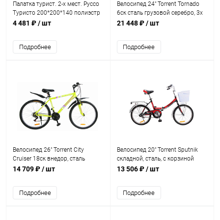
Палатка турист. 2-х мест. Руссо
Велосипед 24" Torrent Tornado
Туристо 200*200*140 полиэстр
6ск сталь грузовой серебро, 3х
колесный
4 481 ₽
/ шт
21 448 ₽
/ шт
Подробнее
Подробнее
Велосипед 26" Torrent City
Велосипед 20" Torrent Sputnik
Cruiser 18ск внедор, сталь
складной, сталь, с корзиной
салатовый
детский черно-красный
14 709 ₽
/ шт
13 506 ₽
/ шт
Подробнее
Подробнее