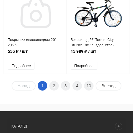
Покрышка велосипедная 20"
Велосипед 26" Torrent City
2,125
Cruiser 18ск внедор, сталь
черно-голубой матовый
555 ₽
/ шт
15 989 ₽
/ шт
Подробнее
Подробнее
Назад
1
2
3
4
19
Вперед
КАТАЛОГ