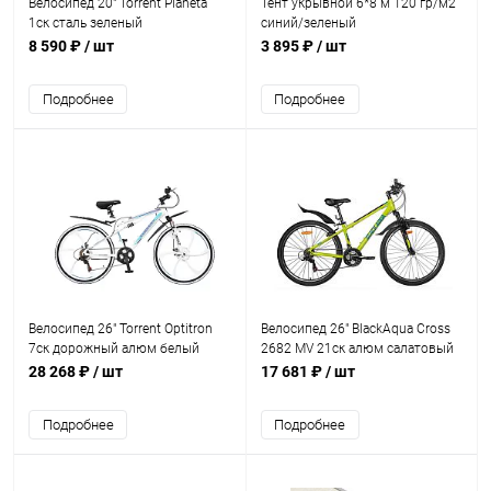
Велосипед 20" Torrent Planeta
Тент укрывной 6*8 м 120 гр/м2
1ск сталь зеленый
синий/зеленый
8 590 ₽
/ шт
3 895 ₽
/ шт
Подробнее
Подробнее
Велосипед 26" Torrent Optitron
Велосипед 26" BlackAqua Cross
7ск дорожный алюм белый
2682 MV 21ск алюм салатовый
(триггер)
28 268 ₽
/ шт
17 681 ₽
/ шт
Подробнее
Подробнее