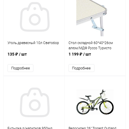
Уголь древесный 10л Светобор
Стол складной 60*40*26см
алюм/МДФ Руссо Туристо
135 ₽
/ шт
1 199 ₽
/ шт
Подробнее
Подробнее
Бутылка д/напитков 950мл
Велосипед 26" Torrent Outland