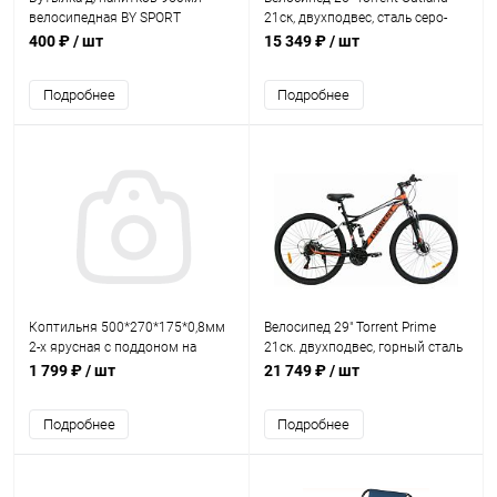
велосипедная BY SPORT
21ск, двухподвес, сталь серо-
зеленый матовый
400 ₽
/ шт
15 349 ₽
/ шт
Подробнее
Подробнее
Коптильня 500*270*175*0,8мм
Велосипед 29" Torrent Prime
2-х ярусная с поддоном на
21ск. двухподвес, горный сталь
ножках
черный
1 799 ₽
/ шт
21 749 ₽
/ шт
Подробнее
Подробнее