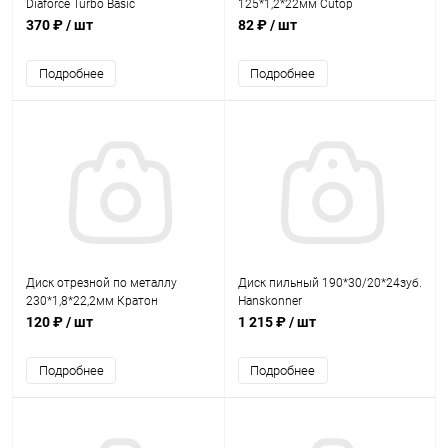
Diaforce Turbo Basic
125*1,2*22мм Cutop
370 ₽
/ шт
82 ₽
/ шт
Подробнее
Подробнее
Диск отрезной по металлу
Диск пильный 190*30/20*24зуб.
230*1,8*22,2мм Кратон
Hanskonner
"Скорый"
120 ₽
/ шт
1 215 ₽
/ шт
Подробнее
Подробнее