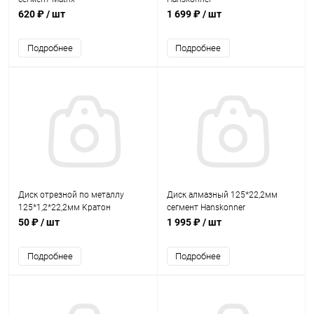
620 ₽
/ шт
1 699 ₽
/ шт
Подробнее
Подробнее
Диск отрезной по металлу
Диск алмазный 125*22,2мм
125*1,2*22,2мм Кратон
сегмент Hanskonner
"Скорый"
(керамогранит,сухой/мокрый
50 ₽
/ шт
1 995 ₽
/ шт
рез)
Подробнее
Подробнее