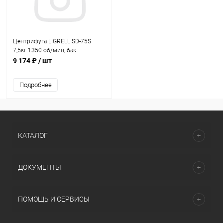
Центрифуга LIGRELL SD-75S
7,5кг 1350 об/мин, бак
нерж.сталь
9 174 ₽
/ шт
Подробнее
КАТАЛОГ
ДОКУМЕНТЫ
ПОМОЩЬ И СЕРВИСЫ