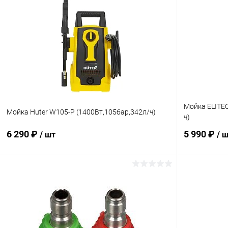
Купить в 1 клик
Сравнение
Купить в 1
В избранное
В наличии
В избранн
Мойка ELITEC
Мойка Huter W105-P (1400Вт,105бар,342л/ч)
ч)
6 290 ₽
5 990 ₽
/ шт
/ 
В корзину
Купить в 1 клик
Сравнение
Купить в 1
В избранное
В наличии
В избранн