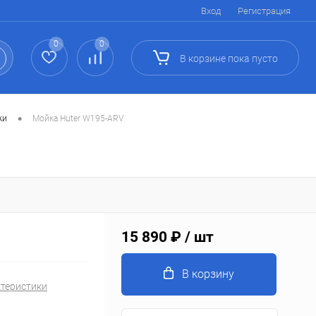
Вход
Регистрация
0
0
В корзине
пока
пусто
•
ки
Мойка Huter W195-ARV
15 890 ₽
/ шт
В корзину
ктеристики