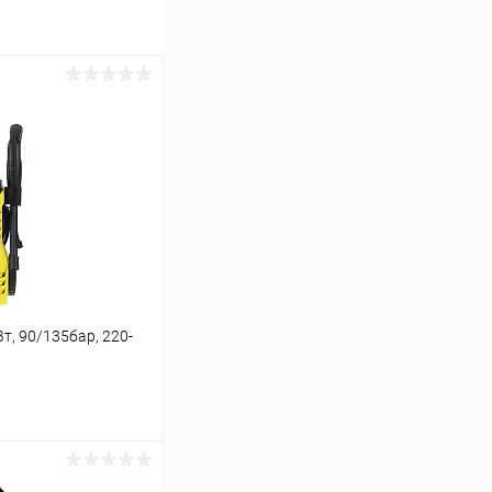
т, 90/135бар, 220-
ину