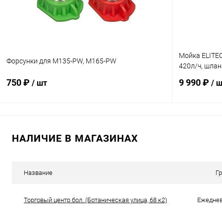
Мойка ELITEC
Форсунки для M135-PW, M165-PW
420л/ч, шлан
750 ₽
9 990 ₽
/ шт
/ 
В корзину
НАЛИЧИЕ В МАГАЗИНАХ
Купить в 1 клик
Сравнение
Купить в 1
В избранное
В наличии
В избранн
Название
Г
Торговый центр бол. (Ботаническая улица, 68 к2)
Ежедневн