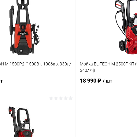
 клик
Сравнение
Купить в 1 клик
ое
В наличии
В избранное
H М 1500Р2 (1500Вт, 100бар, 330л/
Мойка ELITECH М 2500РКП (
540л/ч)
18 990 ₽
шт
/ шт
В корзину
В корз
 клик
Сравнение
Купить в 1 клик
ое
В наличии
В избранное