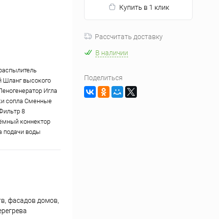
Купить в 1 клик
Рассчитать доставку
В наличии
распылитель
Поделиться
 Шланг высокого
Пеногенератор Игла
ки сопла Сменные
Фильтр 8
ёмный коннектор
а подачи воды
в, фасадов домов,
ерегрева