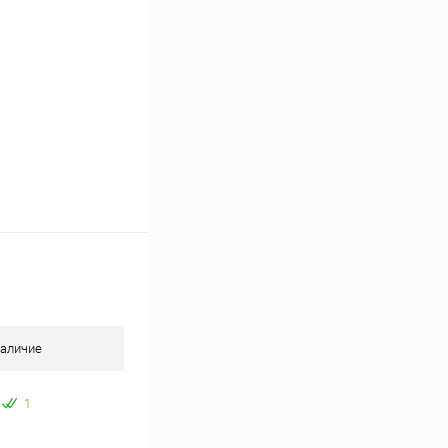
аличие
1