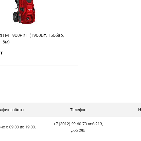
H М 1900РКП (1900Вт, 150бар,
г 6м)
шт
В корзину
 клик
Сравнение
ое
В наличии
рафик работы
Телефон
Н
+7 (3012) 29-60-70 доб.213,
о с 09:00 до 19:00.
доб.295