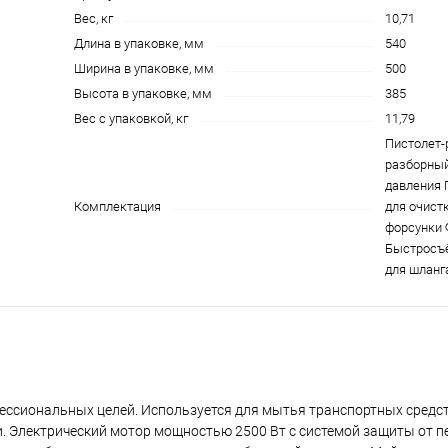
Вес, кг
10,71
Длина в упаковке, мм
540
Ширина в упаковке, мм
500
Высота в упаковке, мм
385
Вес с упаковкой, кг
11,79
Пистолет-
разборный
давления 
Комплектация
для очист
форсунки 
Быстросъ
для шланг
ссиональных целей. Используется для мытья транспортных средст
. Электрический мотор мощностью 2500 Вт с системой защиты от п