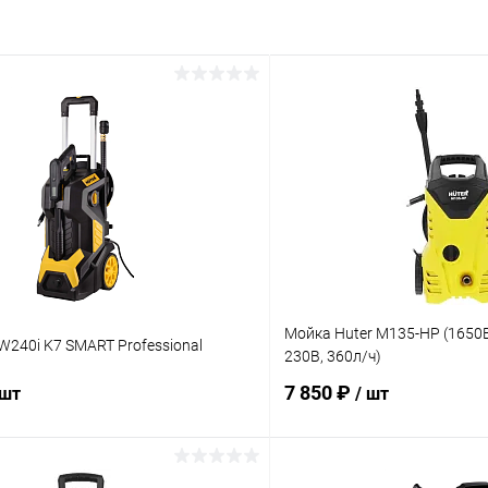
Мойка Huter M135-HP (1650В
W240i K7 SMART Professional
230В, 360л/ч)
7 850 ₽
 шт
/ шт
В корзину
В корз