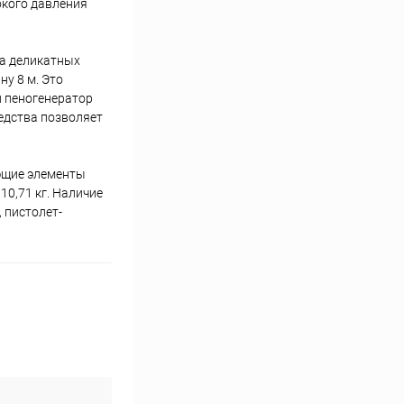
окого давления
на деликатных
у 8 м. Это
й пеногенератор
едства позволяет
ющие элементы
0,71 кг. Наличие
 пистолет-