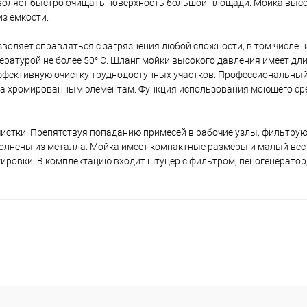
зволяет быстро очищать поверхность большой площади. Мойка выс
з емкости.
зволяет справляться с загрязнения любой сложности, в том числе 
ратурой не более 50° С. Шланг мойки высокого давления имеет длин
эффективную очистку труднодоступных участков. Профессиональны
ка хромированным элементам. Функция использования моющего ср
чистки. Препятствуя попаданию примесей в рабочие узлы, фильтру
олнены из металла. Мойка имеет компактные размеры и малый вес 1
ровки. В комплектацию входит штуцер с фильтром, пеногенератор,