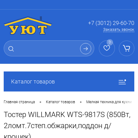
Вход
Регистрация
+7 (3012) 29-60-70
Заказать звонок
0
Каталог товаров
•
•
Главная страница
Каталог товаров
Мелкая техника для кухни
Тостер WILLMARK WTS-9817S (850Вт,
2ломт.7степ.обжарки,поддон д/
крошек)