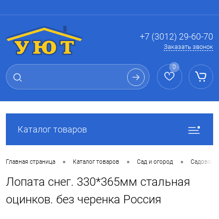
Вход
Регистрация
+7 (3012) 29-60-70
Заказать звонок
0
Каталог товаров
•
•
•
Главная страница
Каталог товаров
Сад и огород
Садово-о
Лопата снег. 330*365мм стальная
оцинков. без черенка Россия