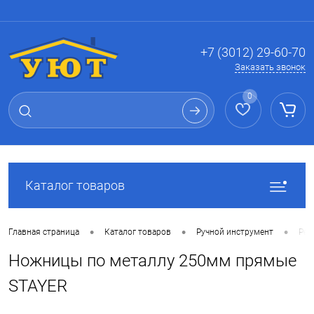
Вход
Регистрация
+7 (3012) 29-60-70
Заказать звонок
0
Каталог товаров
•
•
•
Главная страница
Каталог товаров
Ручной инструмент
Реж
Ножницы по металлу 250мм прямые
STAYER