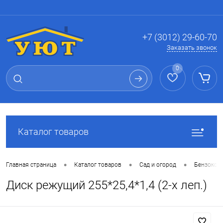
Вход
Регистрация
+7 (3012) 29-60-70
Заказать звонок
0
Каталог товаров
•
•
•
Главная страница
Каталог товаров
Сад и огород
Бензокосы
Диск режущий 255*25,4*1,4 (2-х леп.)